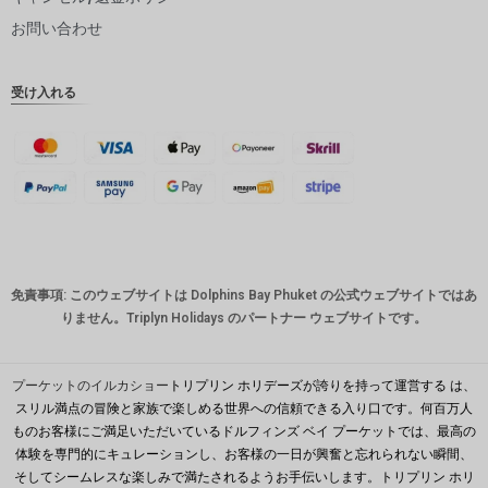
ピー
お問い合わせ
インドル
ピー
受け入れる
英ポンド
デンマー
ククロー
ネ
スイスフ
ラン
CAD
免責事項: このウェブサイトは Dolphins Bay Phuket の公式ウェブサイトではあ
オースト
りません。Triplyn Holidays のパートナー ウェブサイトです。
ラリアド
ル
韓国ウォ
プーケットのイルカショー
トリプリン ホリデーズが誇りを持って運営する は、
ン
スリル満点の冒険と家族で楽しめる世界への信頼できる入り口です。何百万人
ものお客様にご満足いただいているドルフィンズ ベイ プーケットでは、最高の
人民元
体験を専門的にキュレーションし、お客様の一日が興奮と忘れられない瞬間、
台湾
そしてシームレスな楽しみで満たされるようお手伝いします。トリプリン ホリ