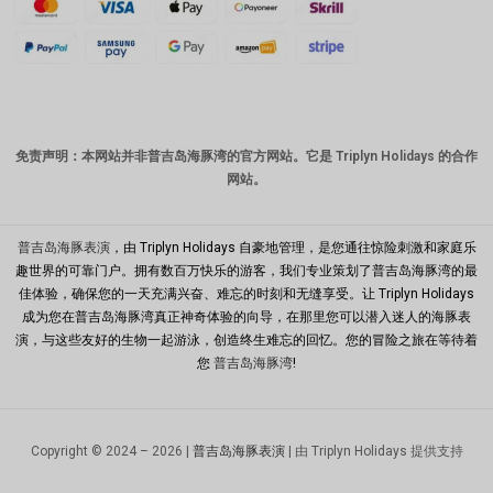
澳元
韩元
中国新年
新台币
免责声明：本网站并非普吉岛海豚湾的官方网站。它是 Triplyn Holidays 的合作
网站。
马来西亚
林吉特
PHP
普吉岛海豚表演
，由 Triplyn Holidays 自豪地管理，是您通往惊险刺激和家庭乐
趣世界的可靠门户。拥有数百万快乐的游客，我们专业策划了普吉岛海豚湾的最
港币
佳体验，确保您的一天充满兴奋、难忘的时刻和无缝享受。让 Triplyn Holidays
成为您在普吉岛海豚湾真正神奇体验的向导，在那里您可以潜入迷人的海豚表
新加坡元
演，与这些友好的生物一起游泳，创造终生难忘的回忆。您的冒险之旅在等待着
美元
您
普吉岛海豚湾
!
Copyright © 2024 – 2026 |
普吉岛海豚表演
| 由 Triplyn Holidays 提供支持