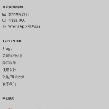
南非兰特
全天候获取帮助
瑞典克朗
发邮件给我们
新西兰元
与我们聊天
WhatsApp 联系我们
挪威克朗
日元
TRIPLYN 假期
欧元
Blogs
印度卢比
公司详细信息
隐私政策
发行人违
约评级
使用条款
英镑
取消/退款政策
联系我们
丹麦克朗
瑞士法郎
我们接受
计算机辅
助设计