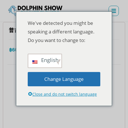
We've detected you might be
普吉岛海豚湾 - VVIP 座位门票（泰国居民）
speaking a different language.
Do you want to change to:
฿
600.00
4.7
(935)
全部的
English
Change Language
Close and do not switch language