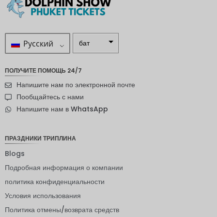
Русский
бат
ZAR
ПОЛУЧИТЕ ПОМОЩЬ 24/7
шведска
Напишите нам по электронной почте
я крона
Пообщайтесь с нами
новозел
Напишите нам в WhatsApp
андский
доллар
норвежс
ПРАЗДНИКИ ТРИПЛИНА
кая
крона
Blogs
Подробная информация о компании
ЙЕНА
политика конфиденциальности
евро
Условия использования
индийск
Политика отмены/возврата средств
ая