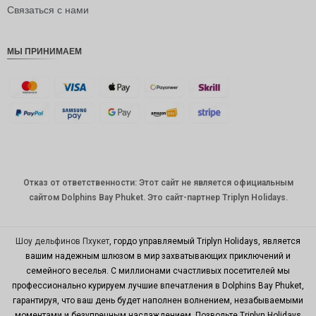
рупия
Связаться с нами
РДЭ
МЫ ПРИНИМАЕМ
Фунт
стерлинг
ов
датская
крона
швейцар
ский
франк
Отказ от ответственности: Этот сайт не является официальным
САПР
сайтом Dolphins Bay Phuket. Это сайт-партнер Triplyn Holidays.
австрал
ийский
доллар
Шоу дельфинов Пхукет
, гордо управляемый Triplyn Holidays, является
вашим надежным шлюзом в мир захватывающих приключений и
корейск
семейного веселья. С миллионами счастливых посетителей мы
ая вона
профессионально курируем лучшие впечатления в Dolphins Bay Phuket,
китайски
гарантируя, что ваш день будет наполнен волнением, незабываемыми
й юань
моментами и безупречным наслаждением. Позвольте Triplyn Holidays