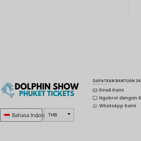
DAPATKAN BANTUAN 24
Email Kami
Ngobrol dengan 
WhatsApp Kami
Bahasa Indonesia
THB
Rp 1.0 ...
SEK