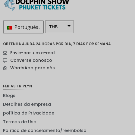
Português
THB
ZAR
OBTENHA AJUDA 24 HORAS POR DIA, 7 DIAS POR SEMANA
Coroa
Envie-nos um e-mail
sueca
Converse conosco
Dólar
WhatsApp para nós
neozelan
dês
Coroa
FÉRIAS TRIPLYN
noruegu
esa
Blogs
Detalhes da empresa
ienes
política de Privacidade
EUR
Termos de Uso
INR
Política de cancelamento/reembolso