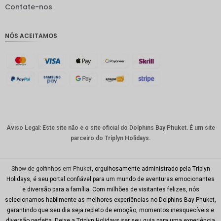
IDR
Contate-nos
GBP
NÓS ACEITAMOS
Coroa
dinamar
quesa
Franco
suíço
CAD
Dólar
australia
Aviso Legal: Este site não é o site oficial do Dolphins Bay Phuket. É um site
no
parceiro do Triplyn Holidays.
KRW
CNY
Show de golfinhos em Phuket
, orgulhosamente administrado pela Triplyn
Holidays, é seu portal confiável para um mundo de aventuras emocionantes
TWD
e diversão para a família. Com milhões de visitantes felizes, nós
selecionamos habilmente as melhores experiências no Dolphins Bay Phuket,
Minhas
garantindo que seu dia seja repleto de emoção, momentos inesquecíveis e
Ries
diversão perfeita. Deixe a Triplyn Holidays ser seu guia para uma experiência