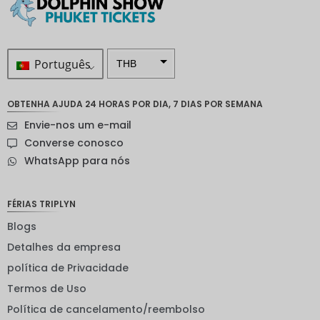
Português
THB
ZAR
OBTENHA AJUDA 24 HORAS POR DIA, 7 DIAS POR SEMANA
Coroa
Envie-nos um e-mail
sueca
Converse conosco
Dólar
WhatsApp para nós
neozelan
dês
Coroa
FÉRIAS TRIPLYN
noruegu
esa
Blogs
Detalhes da empresa
ienes
política de Privacidade
EUR
Termos de Uso
INR
Política de cancelamento/reembolso