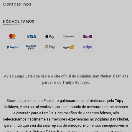
IDR
Contate-nos
GBP
NÓS ACEITAMOS
Coroa
dinamar
quesa
Franco
suíço
CAD
Dólar
australia
Aviso Legal: Este site não é o site oficial do Dolphins Bay Phuket. É um site
no
parceiro do Triplyn Holidays.
KRW
CNY
Show de golfinhos em Phuket
, orgulhosamente administrado pela Triplyn
Holidays, é seu portal confiável para um mundo de aventuras emocionantes
TWD
e diversão para a família. Com milhões de visitantes felizes, nós
selecionamos habilmente as melhores experiências no Dolphins Bay Phuket,
Minhas
garantindo que seu dia seja repleto de emoção, momentos inesquecíveis e
Ries
diversão perfeita. Deixe a Triplyn Holidays ser seu guia para uma experiência