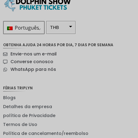
Português
THB
ZAR
OBTENHA AJUDA 24 HORAS POR DIA, 7 DIAS POR SEMANA
Coroa
Envie-nos um e-mail
sueca
Converse conosco
Dólar
WhatsApp para nós
neozelan
dês
Coroa
FÉRIAS TRIPLYN
noruegu
esa
Blogs
Detalhes da empresa
ienes
política de Privacidade
EUR
Termos de Uso
INR
Política de cancelamento/reembolso