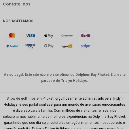
IDR
Contate-nos
GBP
NÓS ACEITAMOS
Coroa
dinamar
quesa
Franco
suíço
CAD
Dólar
australia
Aviso Legal: Este site não é o site oficial do Dolphins Bay Phuket. É um site
no
parceiro do Triplyn Holidays.
KRW
CNY
Show de golfinhos em Phuket
, orgulhosamente administrado pela Triplyn
Holidays, é seu portal confiável para um mundo de aventuras emocionantes
TWD
e diversão para a família. Com milhões de visitantes felizes, nós
selecionamos habilmente as melhores experiências no Dolphins Bay Phuket,
Minhas
garantindo que seu dia seja repleto de emoção, momentos inesquecíveis e
Ries
diversão perfeita. Deixe a Triplyn Holidays ser seu guia para uma experiência