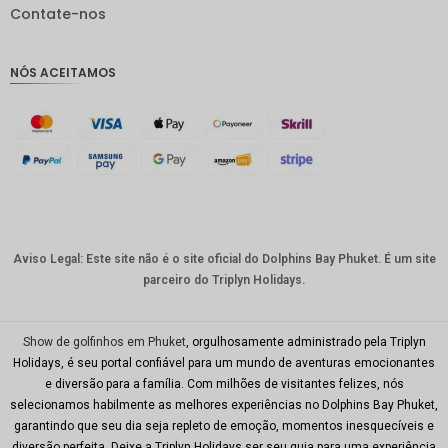
IDR
Contate-nos
GBP
NÓS ACEITAMOS
Coroa
dinamar
quesa
Franco
suíço
CAD
Dólar
australia
Aviso Legal: Este site não é o site oficial do Dolphins Bay Phuket. É um site
no
parceiro do Triplyn Holidays.
KRW
CNY
Show de golfinhos em Phuket
, orgulhosamente administrado pela Triplyn
Holidays, é seu portal confiável para um mundo de aventuras emocionantes
TWD
e diversão para a família. Com milhões de visitantes felizes, nós
selecionamos habilmente as melhores experiências no Dolphins Bay Phuket,
Minhas
garantindo que seu dia seja repleto de emoção, momentos inesquecíveis e
Ries
diversão perfeita. Deixe a Triplyn Holidays ser seu guia para uma experiência