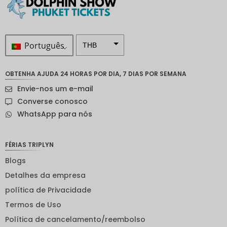
Português
THB
ZAR
OBTENHA AJUDA 24 HORAS POR DIA, 7 DIAS POR SEMANA
Coroa
Envie-nos um e-mail
sueca
Converse conosco
Dólar
WhatsApp para nós
neozelan
dês
Coroa
FÉRIAS TRIPLYN
noruegu
esa
Blogs
Detalhes da empresa
ienes
política de Privacidade
EUR
Termos de Uso
INR
Política de cancelamento/reembolso