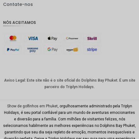
IDR
Contate-nos
GBP
NÓS ACEITAMOS
Coroa
dinamar
quesa
Franco
suíço
CAD
Dólar
australia
Aviso Legal: Este site não é o site oficial do Dolphins Bay Phuket. É um site
no
parceiro do Triplyn Holidays.
KRW
CNY
Show de golfinhos em Phuket
, orgulhosamente administrado pela Triplyn
Holidays, é seu portal confiável para um mundo de aventuras emocionantes
TWD
e diversão para a família. Com milhões de visitantes felizes, nós
selecionamos habilmente as melhores experiências no Dolphins Bay Phuket,
Minhas
garantindo que seu dia seja repleto de emoção, momentos inesquecíveis e
Ries
diversão perfeita. Deixe a Triplyn Holidays ser seu guia para uma experiência