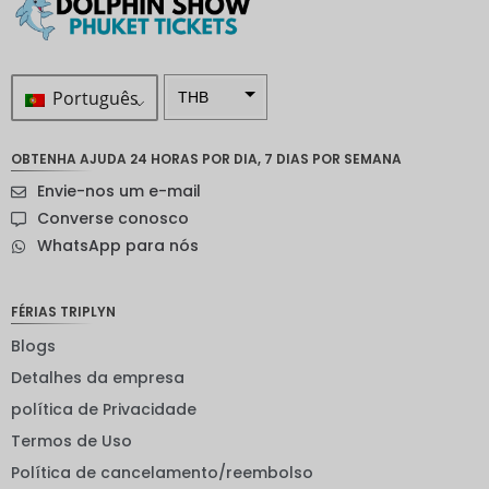
Português
THB
ZAR
OBTENHA AJUDA 24 HORAS POR DIA, 7 DIAS POR SEMANA
Coroa
Envie-nos um e-mail
sueca
Converse conosco
Dólar
WhatsApp para nós
neozelan
dês
Coroa
FÉRIAS TRIPLYN
noruegu
esa
Blogs
Detalhes da empresa
ienes
política de Privacidade
EUR
Termos de Uso
INR
Política de cancelamento/reembolso