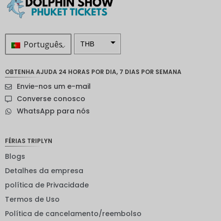
Português
THB
ZAR
OBTENHA AJUDA 24 HORAS POR DIA, 7 DIAS POR SEMANA
Coroa
Envie-nos um e-mail
sueca
Converse conosco
Dólar
WhatsApp para nós
neozelan
dês
Coroa
FÉRIAS TRIPLYN
noruegu
esa
Blogs
Detalhes da empresa
ienes
política de Privacidade
EUR
Termos de Uso
INR
Política de cancelamento/reembolso