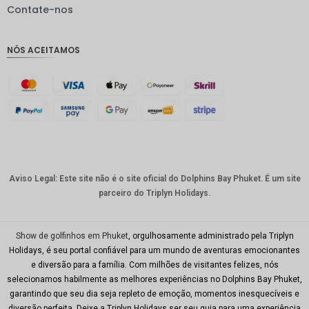
IDR
Contate-nos
GBP
NÓS ACEITAMOS
Coroa
dinamar
quesa
Franco
suíço
CAD
Dólar
australia
Aviso Legal: Este site não é o site oficial do Dolphins Bay Phuket. É um site
no
parceiro do Triplyn Holidays.
KRW
CNY
Show de golfinhos em Phuket
, orgulhosamente administrado pela Triplyn
Holidays, é seu portal confiável para um mundo de aventuras emocionantes
TWD
e diversão para a família. Com milhões de visitantes felizes, nós
selecionamos habilmente as melhores experiências no Dolphins Bay Phuket,
Minhas
garantindo que seu dia seja repleto de emoção, momentos inesquecíveis e
Ries
diversão perfeita. Deixe a Triplyn Holidays ser seu guia para uma experiência