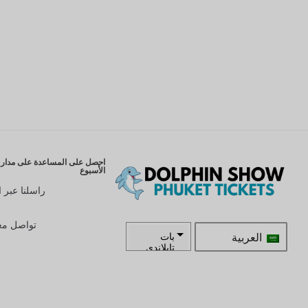
احصل على المساعدة على مدار ا
الأسبوع
راسلنا عبر ا
تواصل معن
العربية
بات
تايلاندي
زار
كرونة
سويدية