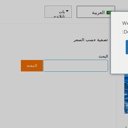
العربية
بات
تايلاندي
We
زار
D
كرونة
تصفية حسب السعر
سويدية
ع
الدولار
البحث
النيوزيلند
ي
البحث
كرونة
نرويجية
ين يابانى
يورو
روبية
هندية
روبية
إندونيسية