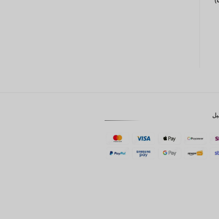
GBP
كرونة
دانمركية
فرنك
سويسري
كاد
الدولار
الاسترالي
بل
وون
كوري
جنوبي
يوان
صيني
تايوان
رينغيت
ماليزي