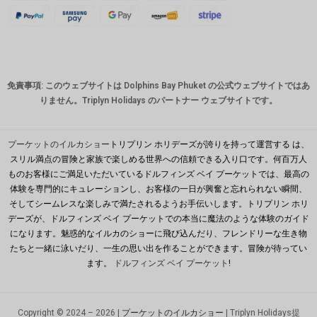
ネ
スイスフ
ラン
CAD
免責事項: このウェブサイトは Dolphins Bay Phuket の公式ウェブサイトではあ
オースト
りません。Triplyn Holidays のパートナー ウェブサイトです。
ラリアド
ル
韓国ウォ
プーケットのイルカショー
トリプリン ホリデーズが誇りを持って運営する は、
ン
スリル満点の冒険と家族で楽しめる世界への信頼できる入り口です。何百万人
ものお客様にご満足いただいているドルフィンズ ベイ プーケットでは、最高の
人民元
体験を専門的にキュレーションし、お客様の一日が興奮と忘れられない瞬間、
台湾
そしてシームレスな楽しみで満たされるようお手伝いします。トリプリン ホリ
デーズが、ドルフィンズ ベイ プーケットでの本当に魔法のような体験のガイド
MYR
になります。魅惑的なイルカのショーに飛び込んだり、フレンドリーな生き物
たちと一緒に泳いだり、一生の思い出を作ることができます。冒険が待ってい
PHP の
ます。
ドルフィンズ ベイ プーケット
!
香港ドル
シンガポ
Copyright © 2024 – 2026 |
プーケットのイルカショー
| Triplyn Holidays提
ールドル