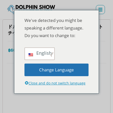
We've detected you might be
ドルフィンズ ベイ プーケット – VVIP シート
speaking a different language.
チケット (タイ在住者)
Do you want to change to:
฿
600.00
4.7
(935)
合計
English
Change Language
Close and do not switch language