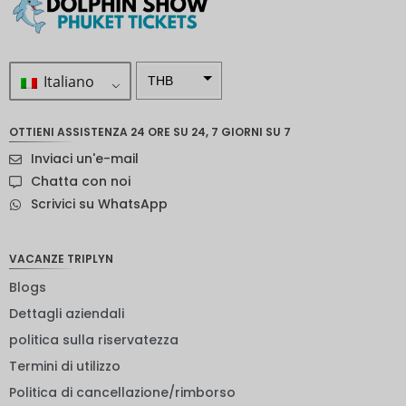
Italiano
THB
ZAR
OTTIENI ASSISTENZA 24 ORE SU 24, 7 GIORNI SU 7
Corona
Inviaci un'e-mail
svedese
Chatta con noi
Dollaro
Scrivici su WhatsApp
neozelan
dese
NOK
VACANZE TRIPLYN
Blogs
Yen
giappon
Dettagli aziendali
ese
politica sulla riservatezza
euro
Termini di utilizzo
rupia
Politica di cancellazione/rimborso
indiana