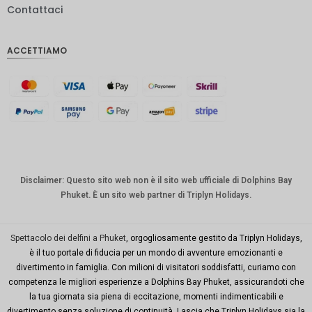
Contattaci
IDR
Sterlina
ACCETTIAMO
inglese
Corona
danese
CHF
CAD
Dollaro
australia
Disclaimer: Questo sito web non è il sito web ufficiale di Dolphins Bay
no
Phuket. È un sito web partner di Triplyn Holidays.
KRW
Città di
Spettacolo dei delfini a Phuket
, orgogliosamente gestito da Triplyn Holidays,
New
è il tuo portale di fiducia per un mondo di avventure emozionanti e
York
divertimento in famiglia. Con milioni di visitatori soddisfatti, curiamo con
competenza le migliori esperienze a Dolphins Bay Phuket, assicurandoti che
TWD
la tua giornata sia piena di eccitazione, momenti indimenticabili e
Milioni di
divertimento senza soluzione di continuità. Lascia che Triplyn Holidays sia la