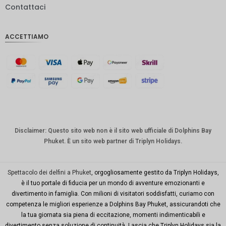
Contattaci
IDR
Sterlina
ACCETTIAMO
inglese
Corona
danese
CHF
CAD
Dollaro
australia
Disclaimer: Questo sito web non è il sito web ufficiale di Dolphins Bay
no
Phuket. È un sito web partner di Triplyn Holidays.
KRW
Città di
Spettacolo dei delfini a Phuket
, orgogliosamente gestito da Triplyn Holidays,
New
è il tuo portale di fiducia per un mondo di avventure emozionanti e
York
divertimento in famiglia. Con milioni di visitatori soddisfatti, curiamo con
competenza le migliori esperienze a Dolphins Bay Phuket, assicurandoti che
TWD
la tua giornata sia piena di eccitazione, momenti indimenticabili e
Milioni di
divertimento senza soluzione di continuità. Lascia che Triplyn Holidays sia la