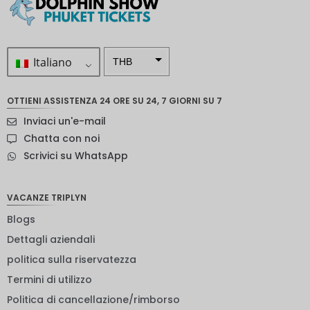
Italiano
THB
ZAR
OTTIENI ASSISTENZA 24 ORE SU 24, 7 GIORNI SU 7
Corona
Inviaci un'e-mail
svedese
Chatta con noi
Dollaro
Scrivici su WhatsApp
neozelan
dese
NOK
VACANZE TRIPLYN
Blogs
Yen
giappon
Dettagli aziendali
ese
politica sulla riservatezza
euro
Termini di utilizzo
rupia
Politica di cancellazione/rimborso
indiana