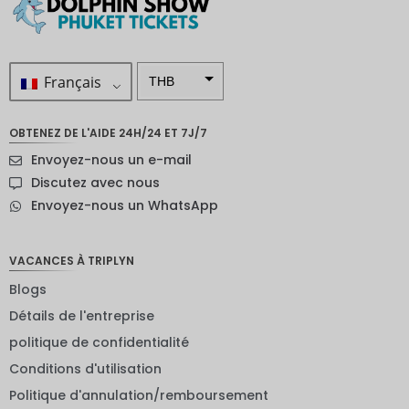
Français
THB
ZAR
OBTENEZ DE L'AIDE 24H/24 ET 7J/7
SEK
Envoyez-nous un e-mail
Dollar
Discutez avec nous
néo-
Envoyez-nous un WhatsApp
zélandai
s
NOK
VACANCES À TRIPLYN
Blogs
JPY
Détails de l'entreprise
EUR
politique de confidentialité
Roupie
Conditions d'utilisation
indienne
Politique d'annulation/remboursement
IDR