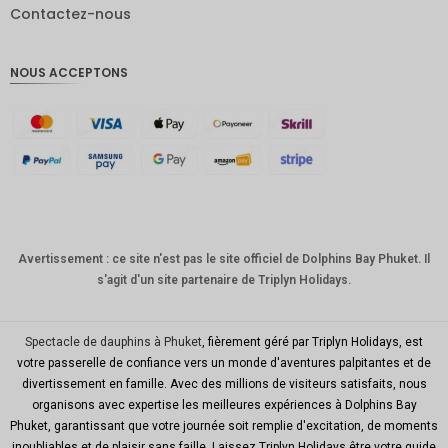
Contactez-nous
Livres
sterling
NOUS ACCEPTONS
Couronn
e
danoise
CHF
GOUJAT
AUD
KRW
Avertissement : ce site n'est pas le site officiel de Dolphins Bay Phuket. Il
s'agit d'un site partenaire de Triplyn Holidays.
Le
Nouvel
An
chinois
Spectacle de dauphins à Phuket
, fièrement géré par Triplyn Holidays, est
votre passerelle de confiance vers un monde d'aventures palpitantes et de
TWD
divertissement en famille. Avec des millions de visiteurs satisfaits, nous
organisons avec expertise les meilleures expériences à Dolphins Bay
MYR
Phuket, garantissant que votre journée soit remplie d'excitation, de moments
inoubliables et de plaisir sans faille. Laissez Triplyn Holidays être votre guide