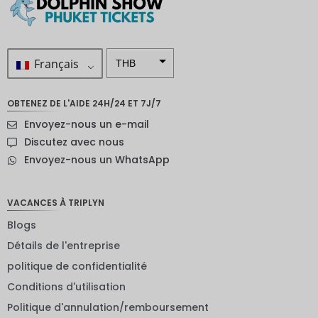
Français
THB
ZAR
OBTENEZ DE L'AIDE 24H/24 ET 7J/7
SEK
Envoyez-nous un e-mail
Dollar
Discutez avec nous
néo-
Envoyez-nous un WhatsApp
zélandai
s
NOK
VACANCES À TRIPLYN
Blogs
JPY
Détails de l'entreprise
EUR
politique de confidentialité
Roupie
Conditions d'utilisation
indienne
Politique d'annulation/remboursement
IDR