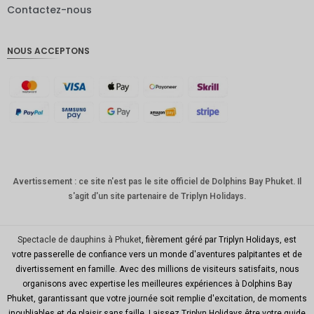
Contactez-nous
Livres
sterling
NOUS ACCEPTONS
Couronn
e
danoise
CHF
GOUJAT
AUD
KRW
Avertissement : ce site n'est pas le site officiel de Dolphins Bay Phuket. Il
s'agit d'un site partenaire de Triplyn Holidays.
Le
Nouvel
An
chinois
Spectacle de dauphins à Phuket
, fièrement géré par Triplyn Holidays, est
votre passerelle de confiance vers un monde d'aventures palpitantes et de
TWD
divertissement en famille. Avec des millions de visiteurs satisfaits, nous
organisons avec expertise les meilleures expériences à Dolphins Bay
MYR
Phuket, garantissant que votre journée soit remplie d'excitation, de moments
inoubliables et de plaisir sans faille. Laissez Triplyn Holidays être votre guide