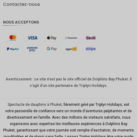
Contactez-nous
Livres
sterling
NOUS ACCEPTONS
Couronn
e
danoise
CHF
GOUJAT
AUD
KRW
Avertissement : ce site n'est pas le site officiel de Dolphins Bay Phuket. Il
s'agit d'un site partenaire de Triplyn Holidays.
Le
Nouvel
An
chinois
Spectacle de dauphins à Phuket
, fièrement géré par Triplyn Holidays, est
votre passerelle de confiance vers un monde d'aventures palpitantes et de
TWD
divertissement en famille. Avec des millions de visiteurs satisfaits, nous
organisons avec expertise les meilleures expériences à Dolphins Bay
MYR
Phuket, garantissant que votre journée soit remplie d'excitation, de moments
inoubliables et de plaisir sans faille. Laissez Triplyn Holidays être votre guide