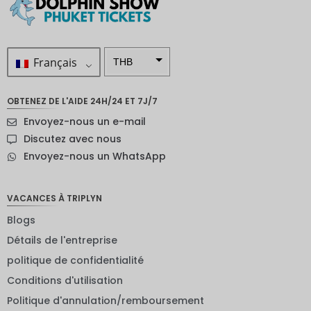
Français
THB
ZAR
OBTENEZ DE L'AIDE 24H/24 ET 7J/7
SEK
Envoyez-nous un e-mail
Dollar
Discutez avec nous
néo-
Envoyez-nous un WhatsApp
zélandai
s
NOK
VACANCES À TRIPLYN
Blogs
JPY
Détails de l'entreprise
EUR
politique de confidentialité
Roupie
Conditions d'utilisation
indienne
Politique d'annulation/remboursement
IDR