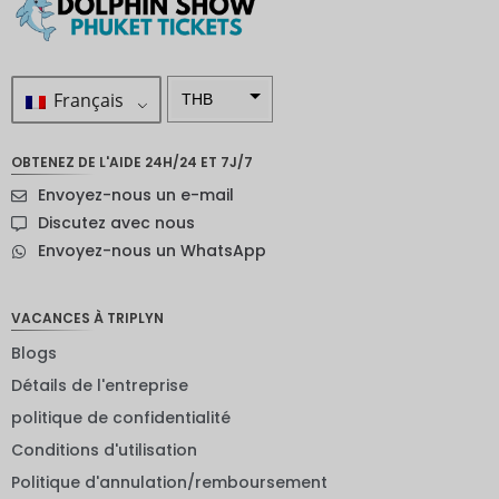
Français
THB
ZAR
OBTENEZ DE L'AIDE 24H/24 ET 7J/7
SEK
Envoyez-nous un e-mail
Dollar
Discutez avec nous
néo-
Envoyez-nous un WhatsApp
zélandai
s
NOK
VACANCES À TRIPLYN
Blogs
JPY
Détails de l'entreprise
EUR
politique de confidentialité
Roupie
Conditions d'utilisation
indienne
Politique d'annulation/remboursement
IDR