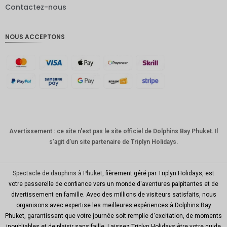
Contactez-nous
Livres
sterling
NOUS ACCEPTONS
Couronn
e
danoise
CHF
GOUJAT
AUD
KRW
Avertissement : ce site n'est pas le site officiel de Dolphins Bay Phuket. Il
s'agit d'un site partenaire de Triplyn Holidays.
Le
Nouvel
An
chinois
Spectacle de dauphins à Phuket
, fièrement géré par Triplyn Holidays, est
votre passerelle de confiance vers un monde d'aventures palpitantes et de
TWD
divertissement en famille. Avec des millions de visiteurs satisfaits, nous
organisons avec expertise les meilleures expériences à Dolphins Bay
MYR
Phuket, garantissant que votre journée soit remplie d'excitation, de moments
inoubliables et de plaisir sans faille. Laissez Triplyn Holidays être votre guide