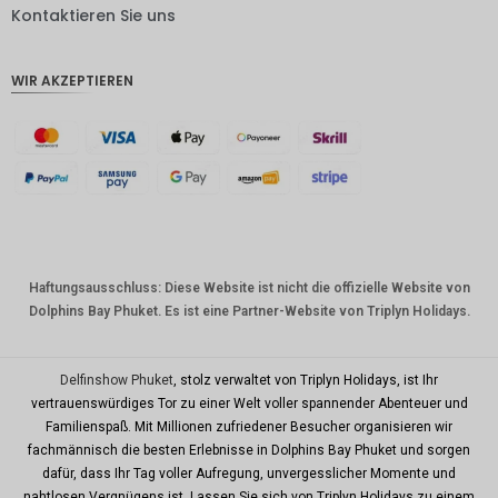
DKK
Kontaktieren Sie uns
CHF
WIR AKZEPTIEREN
CAD
AUD
Südkore
anischer
Won
Chinesis
cher
Yuan
Haftungsausschluss: Diese Website ist nicht die offizielle Website von
Dolphins Bay Phuket. Es ist eine Partner-Website von Triplyn Holidays.
TWD
MYR
Delfinshow Phuket
, stolz verwaltet von Triplyn Holidays, ist Ihr
PHP
vertrauenswürdiges Tor zu einer Welt voller spannender Abenteuer und
Familienspaß. Mit Millionen zufriedener Besucher organisieren wir
HKD
fachmännisch die besten Erlebnisse in Dolphins Bay Phuket und sorgen
SGD
dafür, dass Ihr Tag voller Aufregung, unvergesslicher Momente und
nahtlosen Vergnügens ist. Lassen Sie sich von Triplyn Holidays zu einem