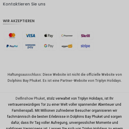
DKK
Kontaktieren Sie uns
CHF
WIR AKZEPTIEREN
CAD
AUD
Südkore
anischer
Won
Chinesis
cher
Yuan
Haftungsausschluss: Diese Website ist nicht die offizielle Website von
Dolphins Bay Phuket. Es ist eine Partner-Website von Triplyn Holidays.
TWD
MYR
Delfinshow Phuket
, stolz verwaltet von Triplyn Holidays, ist Ihr
PHP
vertrauenswürdiges Tor zu einer Welt voller spannender Abenteuer und
Familienspaß. Mit Millionen zufriedener Besucher organisieren wir
HKD
fachmännisch die besten Erlebnisse in Dolphins Bay Phuket und sorgen
SGD
dafür, dass Ihr Tag voller Aufregung, unvergesslicher Momente und
nahtlosen Vergnügens ist. Lassen Sie sich von Triplyn Holidays zu einem