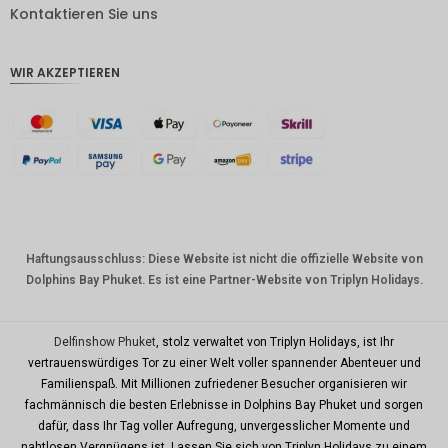
DKK
Kontaktieren Sie uns
CHF
WIR AKZEPTIEREN
CAD
AUD
Südkore
anischer
Won
Chinesis
cher
Yuan
Haftungsausschluss: Diese Website ist nicht die offizielle Website von
Dolphins Bay Phuket. Es ist eine Partner-Website von Triplyn Holidays.
TWD
MYR
Delfinshow Phuket
, stolz verwaltet von Triplyn Holidays, ist Ihr
PHP
vertrauenswürdiges Tor zu einer Welt voller spannender Abenteuer und
Familienspaß. Mit Millionen zufriedener Besucher organisieren wir
HKD
fachmännisch die besten Erlebnisse in Dolphins Bay Phuket und sorgen
SGD
dafür, dass Ihr Tag voller Aufregung, unvergesslicher Momente und
nahtlosen Vergnügens ist. Lassen Sie sich von Triplyn Holidays zu einem