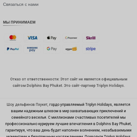
рупия
Связаться с нами
РДЭ
МЫ ПРИНИМАЕМ
Фунт
стерлинг
ов
датская
крона
швейцар
ский
франк
Отказ от ответственности: Этот сайт не является официальным
САПР
сайтом Dolphins Bay Phuket. Это сайт-партнер Triplyn Holidays.
австрал
ийский
доллар
Шоу дельфинов Пхукет
, гордо управляемый Triplyn Holidays, является
вашим надежным шлюзом в мир захватывающих приключений и
корейск
семейного веселья. С миллионами счастливых посетителей мы
ая вона
профессионально курируем лучшие впечатления в Dolphins Bay Phuket,
китайски
гарантируя, что ваш день будет наполнен волнением, незабываемыми
й юань
моментами и безупречным наслаждением. Позвольте Triplyn Holidays