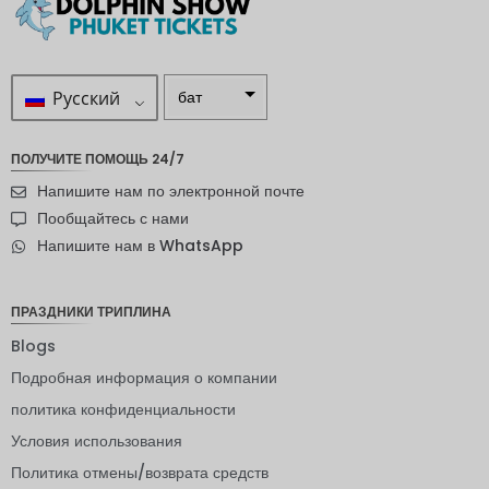
Русский
бат
ZAR
ПОЛУЧИТЕ ПОМОЩЬ 24/7
шведска
Напишите нам по электронной почте
я крона
Пообщайтесь с нами
новозел
Напишите нам в WhatsApp
андский
доллар
норвежс
ПРАЗДНИКИ ТРИПЛИНА
кая
крона
Blogs
Подробная информация о компании
ЙЕНА
политика конфиденциальности
евро
Условия использования
индийск
Политика отмены/возврата средств
ая