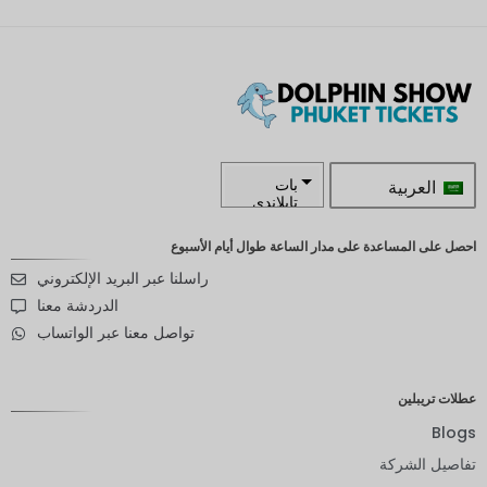
العربية
بات
تايلاندي
زار
احصل على المساعدة على مدار الساعة طوال أيام الأسبوع
راسلنا عبر البريد الإلكتروني
كرونة
سويدية
الدردشة معنا
تواصل معنا عبر الواتساب
الدولار
النيوزيلند
ي
عطلات تريبلين
كرونة
نرويجية
Blogs
تفاصيل الشركة
ين يابانى