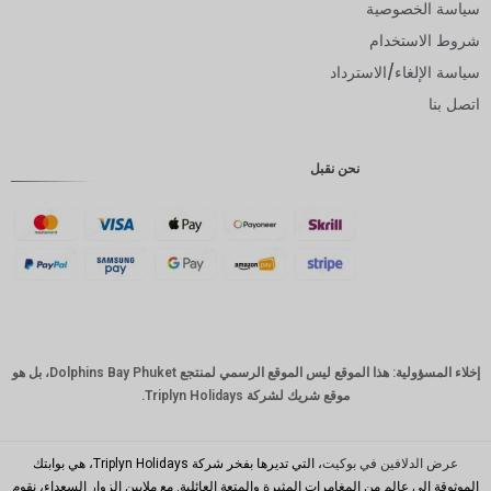
سياسة الخصوصية
يورو
شروط الاستخدام
روبية
سياسة الإلغاء/الاسترداد
هندية
اتصل بنا
روبية
إندونيسية
نحن نقبل
GBP
كرونة
دانمركية
فرنك
سويسري
كاد
الدولار
إخلاء المسؤولية: هذا الموقع ليس الموقع الرسمي لمنتجع Dolphins Bay Phuket، بل هو
الاسترالي
موقع شريك لشركة Triplyn Holidays.
وون
كوري
جنوبي
عرض الدلافين في بوكيت
، التي تديرها بفخر شركة Triplyn Holidays، هي بوابتك
الموثوقة إلى عالم من المغامرات المثيرة والمتعة العائلية. مع ملايين الزوار السعداء، نقوم