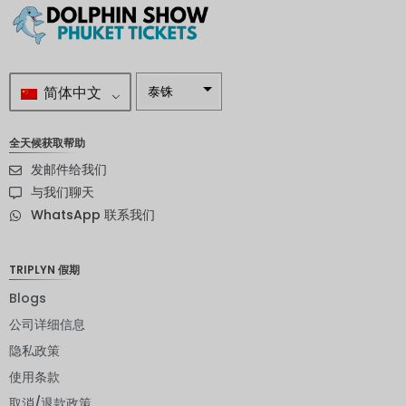
简体中文
泰铢
南非兰特
全天候获取帮助
瑞典克朗
发邮件给我们
新西兰元
与我们聊天
WhatsApp 联系我们
挪威克朗
日元
TRIPLYN 假期
欧元
Blogs
印度卢比
公司详细信息
隐私政策
发行人违
约评级
使用条款
英镑
取消/退款政策