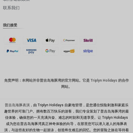
联系我们
丹麦克朗
瑞士法郎
我们接受
计算机辅
助设计
澳元
韩元
中国新年
新台币
免责声明：本网站并非普吉岛海豚湾的官方网站。它是 Triplyn Holidays 的合作
网站。
马来西亚
林吉特
PHP
普吉岛海豚表演
，由 Triplyn Holidays 自豪地管理，是您通往惊险刺激和家庭乐
趣世界的可靠门户。拥有数百万快乐的游客，我们专业策划了普吉岛海豚湾的最
港币
佳体验，确保您的一天充满兴奋、难忘的时刻和无缝享受。让 Triplyn Holidays
成为您在普吉岛海豚湾真正神奇体验的向导，在那里您可以潜入迷人的海豚表
新加坡元
演，与这些友好的生物一起游泳，创造终生难忘的回忆。您的冒险之旅在等待着