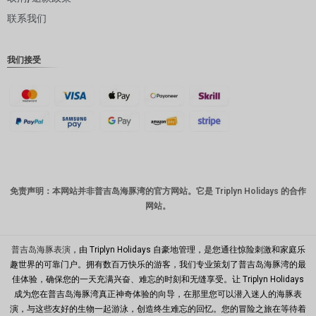
联系我们
丹麦克朗
瑞士法郎
我们接受
计算机辅
助设计
澳元
韩元
中国新年
新台币
免责声明：本网站并非普吉岛海豚湾的官方网站。它是 Triplyn Holidays 的合作
网站。
马来西亚
林吉特
PHP
普吉岛海豚表演
，由 Triplyn Holidays 自豪地管理，是您通往惊险刺激和家庭乐
趣世界的可靠门户。拥有数百万快乐的游客，我们专业策划了普吉岛海豚湾的最
港币
佳体验，确保您的一天充满兴奋、难忘的时刻和无缝享受。让 Triplyn Holidays
成为您在普吉岛海豚湾真正神奇体验的向导，在那里您可以潜入迷人的海豚表
新加坡元
演，与这些友好的生物一起游泳，创造终生难忘的回忆。您的冒险之旅在等待着