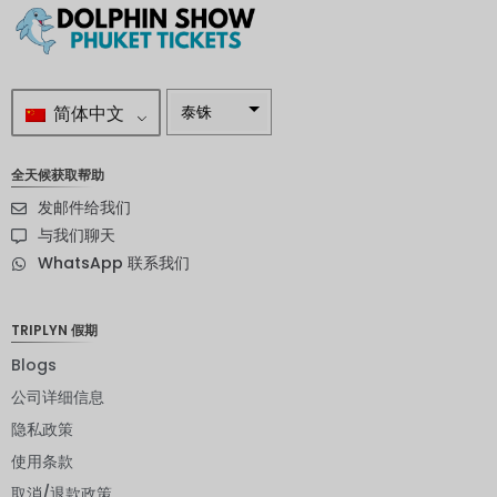
简体中文
泰铢
南非兰特
全天候获取帮助
瑞典克朗
发邮件给我们
新西兰元
与我们聊天
WhatsApp 联系我们
挪威克朗
日元
TRIPLYN 假期
欧元
Blogs
印度卢比
公司详细信息
隐私政策
发行人违
约评级
使用条款
英镑
取消/退款政策