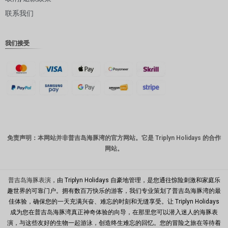
联系我们
丹麦克朗
瑞士法郎
我们接受
计算机辅
助设计
澳元
韩元
中国新年
新台币
免责声明：本网站并非普吉岛海豚湾的官方网站。它是 Triplyn Holidays 的合作
网站。
马来西亚
林吉特
PHP
普吉岛海豚表演
，由 Triplyn Holidays 自豪地管理，是您通往惊险刺激和家庭乐
趣世界的可靠门户。拥有数百万快乐的游客，我们专业策划了普吉岛海豚湾的最
港币
佳体验，确保您的一天充满兴奋、难忘的时刻和无缝享受。让 Triplyn Holidays
成为您在普吉岛海豚湾真正神奇体验的向导，在那里您可以潜入迷人的海豚表
新加坡元
演，与这些友好的生物一起游泳，创造终生难忘的回忆。您的冒险之旅在等待着