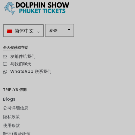
简体中文
泰铢
南非兰特
全天候获取帮助
瑞典克朗
发邮件给我们
新西兰元
与我们聊天
WhatsApp 联系我们
挪威克朗
日元
TRIPLYN 假期
欧元
Blogs
印度卢比
公司详细信息
隐私政策
发行人违
约评级
使用条款
英镑
取消/退款政策