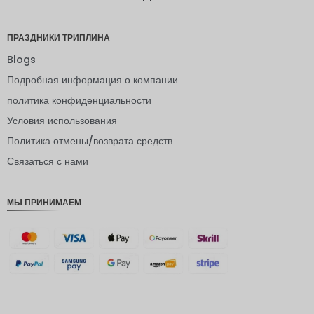
доллар
норвежс
ПРАЗДНИКИ ТРИПЛИНА
кая
крона
Blogs
Подробная информация о компании
ЙЕНА
политика конфиденциальности
евро
Условия использования
индийск
Политика отмены/возврата средств
ая
рупия
Связаться с нами
РДЭ
МЫ ПРИНИМАЕМ
Фунт
стерлинг
ов
датская
крона
швейцар
ский
франк