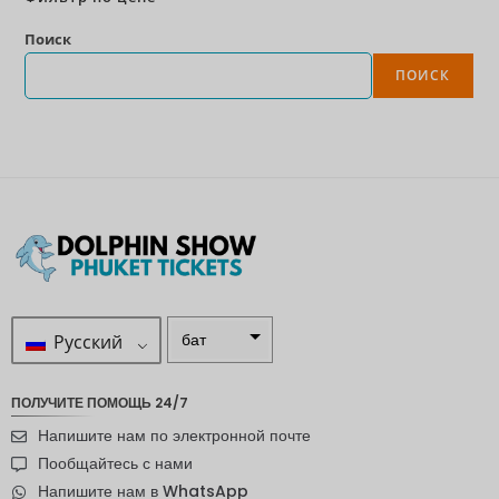
Поиск
ПОИСК
Русский
бат
ZAR
ПОЛУЧИТЕ ПОМОЩЬ 24/7
шведска
Напишите нам по электронной почте
я крона
Пообщайтесь с нами
новозел
Напишите нам в WhatsApp
андский