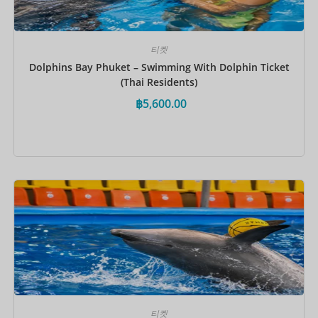
티켓
Dolphins Bay Phuket – Swimming With Dolphin Ticket
(Thai Residents)
฿
5,600.00
지금 예약하세요
티켓