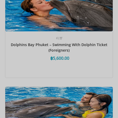
티켓
Dolphins Bay Phuket – Swimming With Dolphin Ticket
(Foreigners)
฿
5,600.00
지금 예약하세요