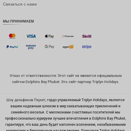
рупия
Связаться с нами
РДЭ
МЫ ПРИНИМАЕМ
Фунт
стерлинг
ов
датская
крона
швейцар
ский
франк
Отказ от ответственности: Этот сайт не является официальным
САПР
сайтом Dolphins Bay Phuket. Это сайт-партнер Triplyn Holidays.
австрал
ийский
доллар
Шоу дельфинов Пхукет
, гордо управляемый Triplyn Holidays, является
вашим надежным шлюзом в мир захватывающих приключений и
корейск
семейного веселья. С миллионами счастливых посетителей мы
ая вона
профессионально курируем лучшие впечатления в Dolphins Bay Phuket,
китайски
гарантируя, что ваш день будет наполнен волнением, незабываемыми
й юань
моментами и безупречным наслаждением. Позвольте Triplyn Holidays