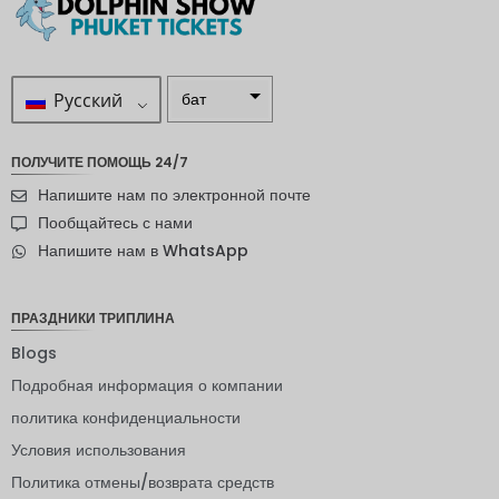
Русский
бат
ZAR
ПОЛУЧИТЕ ПОМОЩЬ 24/7
шведска
Напишите нам по электронной почте
я крона
Пообщайтесь с нами
новозел
Напишите нам в WhatsApp
андский
доллар
норвежс
ПРАЗДНИКИ ТРИПЛИНА
кая
крона
Blogs
Подробная информация о компании
ЙЕНА
политика конфиденциальности
евро
Условия использования
индийск
Политика отмены/возврата средств
ая