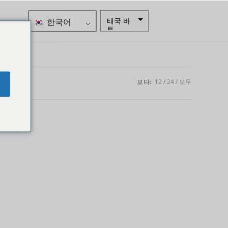
한국어
태국 바
트
자르
스웨덴
크로나
보다:
12
24
모두
e
뉴질랜드
달러
노르웨이
크로네
엔화
유로
인도 루
피
인도 루
피