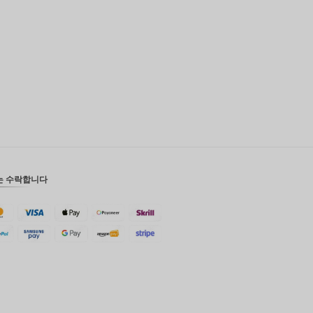
영국 파
운드
디나르
스위스
프랑
치사한
사람
호주 달
러
는 수락합니다
대한민국
원
설날
타이완
말레이시
아 루피
페소