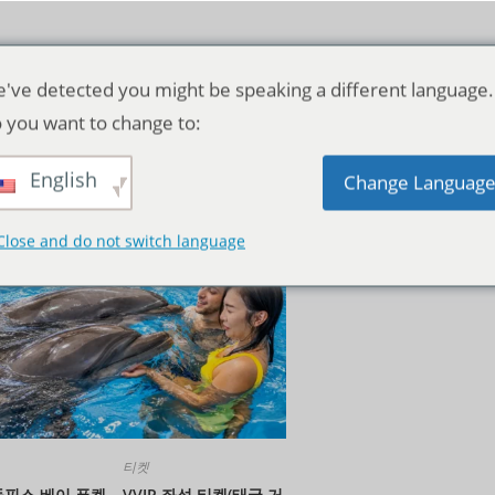
've detected you might be speaking a different language.
 you want to change to:
English
기본순
Change Languag
Close and do not switch language
티켓
핀스 베이 푸켓 – VVIP 좌석 티켓(태국 거