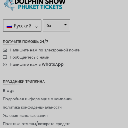
Русский
бат
ZAR
ПОЛУЧИТЕ ПОМОЩЬ 24/7
шведска
Напишите нам по электронной почте
я крона
Пообщайтесь с нами
новозел
Напишите нам в WhatsApp
андский
доллар
норвежс
ПРАЗДНИКИ ТРИПЛИНА
кая
крона
Blogs
Подробная информация о компании
ЙЕНА
политика конфиденциальности
евро
Условия использования
индийск
Политика отмены/возврата средств
ая