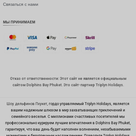
рупия
Связаться с нами
РДЭ
МЫ ПРИНИМАЕМ
Фунт
стерлинг
ов
датская
крона
швейцар
ский
франк
Отказ от ответственности: Этот сайт не является официальным
САПР
сайтом Dolphins Bay Phuket. Это сайт-партнер Triplyn Holidays.
австрал
ийский
доллар
Шоу дельфинов Пхукет
, гордо управляемый Triplyn Holidays, является
вашим надежным шлюзом в мир захватывающих приключений и
корейск
семейного веселья. С миллионами счастливых посетителей мы
ая вона
профессионально курируем лучшие впечатления в Dolphins Bay Phuket,
китайски
гарантируя, что ваш день будет наполнен волнением, незабываемыми
й юань
моментами и безупречным наслаждением. Позвольте Triplyn Holidays