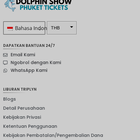
Bahasa Indonesia
THB
Rp 1.0 ...
DAPATKAN BANTUAN 24/7
SEK
Email Kami
mata
Ngobrol dengan Kami
uang
WhatsApp Kami
Selandia
Baru
Bahasa
LIBURAN TRIPLYN
Indonesi
a: NOK
Blogs
Detail Perusahaan
mata
uang
Kebijakan Privasi
JPY
Ketentuan Penggunaan
EUR
Kebijakan Pembatalan/Pengembalian Dana