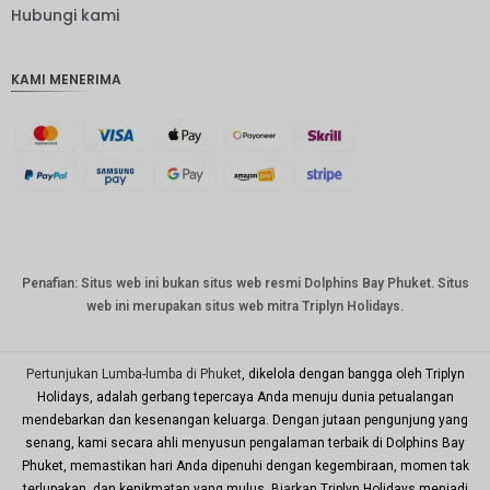
IDR
Hubungi kami
IDR
KAMI MENERIMA
mata
uang
GBP
DKK
Bahasa
Indonesi
a: CHF
mata
Penafian: Situs web ini bukan situs web resmi Dolphins Bay Phuket. Situs
uang
web ini merupakan situs web mitra Triplyn Holidays.
CAD
mata
uang
Pertunjukan Lumba-lumba di Phuket
, dikelola dengan bangga oleh Triplyn
dolar AS
Holidays, adalah gerbang tepercaya Anda menuju dunia petualangan
mendebarkan dan kesenangan keluarga. Dengan jutaan pengunjung yang
KRW
senang, kami secara ahli menyusun pengalaman terbaik di Dolphins Bay
Tahun
Phuket, memastikan hari Anda dipenuhi dengan kegembiraan, momen tak
Baru
terlupakan, dan kenikmatan yang mulus. Biarkan Triplyn Holidays menjadi