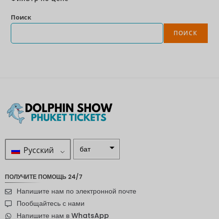
Поиск
ПОИСК
Русский
бат
ZAR
ПОЛУЧИТЕ ПОМОЩЬ 24/7
шведска
Напишите нам по электронной почте
я крона
Пообщайтесь с нами
новозел
Напишите нам в WhatsApp
андский