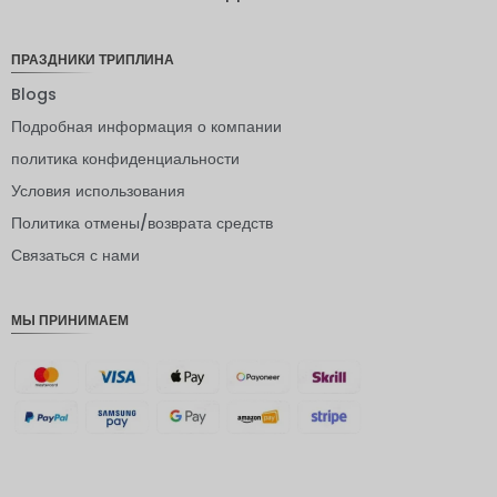
доллар
норвежс
ПРАЗДНИКИ ТРИПЛИНА
кая
крона
Blogs
Подробная информация о компании
ЙЕНА
политика конфиденциальности
евро
Условия использования
индийск
Политика отмены/возврата средств
ая
рупия
Связаться с нами
РДЭ
МЫ ПРИНИМАЕМ
Фунт
стерлинг
ов
датская
крона
швейцар
ский
франк