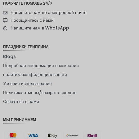
ПОЛУЧИТЕ ПОМОЩЬ 24/7
шведска
Напишите нам по электронной почте
я крона
Пообщайтесь с нами
новозел
Напишите нам в WhatsApp
андский
доллар
норвежс
ПРАЗДНИКИ ТРИПЛИНА
кая
крона
Blogs
Подробная информация о компании
ЙЕНА
политика конфиденциальности
евро
Условия использования
индийск
Политика отмены/возврата средств
ая
рупия
Связаться с нами
РДЭ
МЫ ПРИНИМАЕМ
Фунт
стерлинг
ов