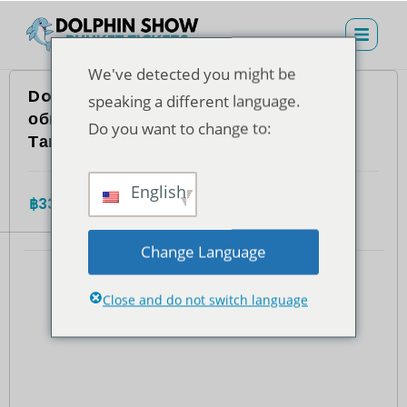
We've detected you might be
Dolphins Bay Phuket – билет на
speaking a different language.
обычное место (для резидентов
Do you want to change to:
Таиланда)
English
฿
335.00
4.7
(935)
Общий
Change Language
Close and do not switch language