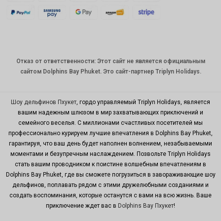
датская
крона
швейцар
ский
франк
Отказ от ответственности: Этот сайт не является официальным
САПР
сайтом Dolphins Bay Phuket. Это сайт-партнер Triplyn Holidays.
австрал
ийский
доллар
Шоу дельфинов Пхукет
, гордо управляемый Triplyn Holidays, является
вашим надежным шлюзом в мир захватывающих приключений и
корейск
семейного веселья. С миллионами счастливых посетителей мы
ая вона
профессионально курируем лучшие впечатления в Dolphins Bay Phuket,
китайски
гарантируя, что ваш день будет наполнен волнением, незабываемыми
й юань
моментами и безупречным наслаждением. Позвольте Triplyn Holidays
стать вашим проводником к поистине волшебным впечатлениям в
ТВД
Dolphins Bay Phuket, где вы сможете погрузиться в завораживающие шоу
MYR
дельфинов, поплавать рядом с этими дружелюбными созданиями и
создать воспоминания, которые останутся с вами на всю жизнь. Ваше
PHP
приключение ждет вас в
Dolphins Bay Пхукет
!
гонконгс