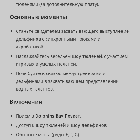
тюленями (за дополнительную плату).
Основные моменты
Станьте свидетелем захватывающего
выступление
дельфинов
с синхронными трюками и
акробатикой.
Наслаждайтесь весельем
шоу тюленей
, с участием
игривых и умелых тюленей.
Полюбуйтесь связью между тренерами и
дельфинами в захватывающем представлении
водных талантов.
Включения
Прием в
Dolphins Bay Пхукет
.
Доступ к
шоу тюленей
и
шоу дельфинов
.
Обычные места (ряды E, F, G).