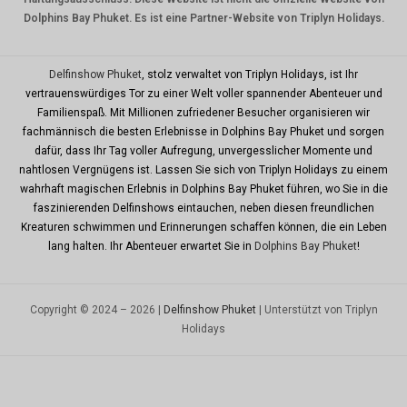
Dolphins Bay Phuket. Es ist eine Partner-Website von Triplyn Holidays.
TWD
MYR
Delfinshow Phuket
, stolz verwaltet von Triplyn Holidays, ist Ihr
PHP
vertrauenswürdiges Tor zu einer Welt voller spannender Abenteuer und
Familienspaß. Mit Millionen zufriedener Besucher organisieren wir
HKD
fachmännisch die besten Erlebnisse in Dolphins Bay Phuket und sorgen
SGD
dafür, dass Ihr Tag voller Aufregung, unvergesslicher Momente und
nahtlosen Vergnügens ist. Lassen Sie sich von Triplyn Holidays zu einem
USD
wahrhaft magischen Erlebnis in Dolphins Bay Phuket führen, wo Sie in die
faszinierenden Delfinshows eintauchen, neben diesen freundlichen
Kreaturen schwimmen und Erinnerungen schaffen können, die ein Leben
lang halten. Ihr Abenteuer erwartet Sie in
Dolphins Bay Phuket
!
Copyright © 2024 – 2026 |
Delfinshow Phuket
| Unterstützt von Triplyn
Holidays