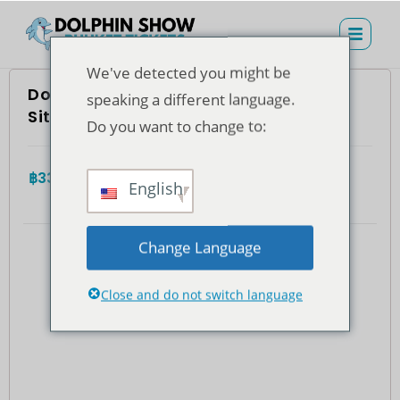
We've detected you might be
Dolphins Bay Phuket – Normaler
speaking a different language.
Sitzplatz (Einwohner Thailands)
Do you want to change to:
฿
335.00
4.7
(935)
Gesamt
English
Change Language
Close and do not switch language