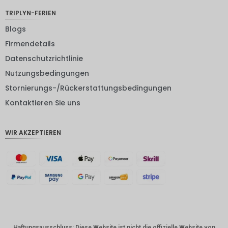
JPY
TRIPLYN-FERIEN
EUR
Blogs
INR
Firmendetails
Datenschutzrichtlinie
IDR
Nutzungsbedingungen
GBP
Stornierungs-/Rückerstattungsbedingungen
DKK
Kontaktieren Sie uns
CHF
WIR AKZEPTIEREN
CAD
AUD
Südkore
anischer
Won
Chinesis
cher
Yuan
Haftungsausschluss: Diese Website ist nicht die offizielle Website von