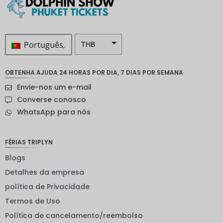
Português
THB
ZAR
OBTENHA AJUDA 24 HORAS POR DIA, 7 DIAS POR SEMANA
Coroa
Envie-nos um e-mail
sueca
Converse conosco
Dólar
WhatsApp para nós
neozelan
dês
Coroa
FÉRIAS TRIPLYN
noruegu
esa
Blogs
Detalhes da empresa
ienes
política de Privacidade
EUR
Termos de Uso
INR
Política de cancelamento/reembolso