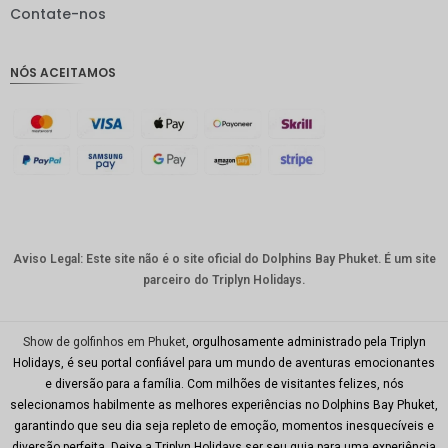
IDR
Contate-nos
GBP
NÓS ACEITAMOS
Coroa
dinamar
quesa
Franco
suíço
CAD
Dólar
australia
Aviso Legal: Este site não é o site oficial do Dolphins Bay Phuket. É um site
no
parceiro do Triplyn Holidays.
KRW
CNY
Show de golfinhos em Phuket
, orgulhosamente administrado pela Triplyn
Holidays, é seu portal confiável para um mundo de aventuras emocionantes
TWD
e diversão para a família. Com milhões de visitantes felizes, nós
selecionamos habilmente as melhores experiências no Dolphins Bay Phuket,
Minhas
garantindo que seu dia seja repleto de emoção, momentos inesquecíveis e
Ries
diversão perfeita. Deixe a Triplyn Holidays ser seu guia para uma experiência