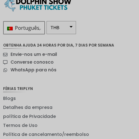
Português
THB
ZAR
OBTENHA AJUDA 24 HORAS POR DIA, 7 DIAS POR SEMANA
Coroa
Envie-nos um e-mail
sueca
Converse conosco
Dólar
WhatsApp para nós
neozelan
dês
Coroa
FÉRIAS TRIPLYN
noruegu
esa
Blogs
Detalhes da empresa
ienes
política de Privacidade
EUR
Termos de Uso
INR
Política de cancelamento/reembolso