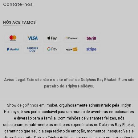
IDR
Contate-nos
GBP
NÓS ACEITAMOS
Coroa
dinamar
quesa
Franco
suíço
CAD
Dólar
australia
Aviso Legal: Este site não é o site oficial do Dolphins Bay Phuket. É um site
no
parceiro do Triplyn Holidays.
KRW
CNY
Show de golfinhos em Phuket
, orgulhosamente administrado pela Triplyn
Holidays, é seu portal confiável para um mundo de aventuras emocionantes
TWD
e diversão para a família. Com milhões de visitantes felizes, nós
selecionamos habilmente as melhores experiências no Dolphins Bay Phuket,
Minhas
garantindo que seu dia seja repleto de emoção, momentos inesquecíveis e
Ries
diversão perfeita. Deixe a Triplyn Holidays ser seu guia para uma experiência