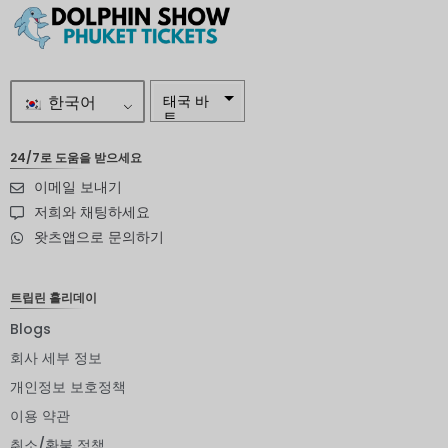
한국어
태국 바
트
자르
24/7로 도움을 받으세요
이메일 보내기
스웨덴
크로나
저희와 채팅하세요
왓츠앱으로 문의하기
뉴질랜드
달러
노르웨이
트립린 홀리데이
크로네
Blogs
엔화
회사 세부 정보
유로
개인정보 보호정책
이용 약관
인도 루
피
취소/환불 정책