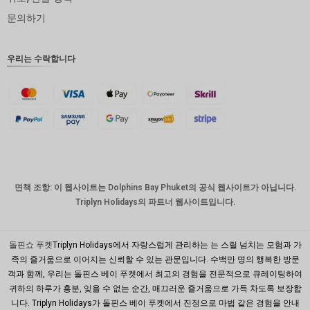
인도 루
문의하기
피
영국 파
우리는 수락합니다
운드
디나르
스위스
프랑
치사한
사람
호주 달
면책 조항: 이 웹사이트는 Dolphins Bay Phuket의 공식 웹사이트가 아닙니다.
러
Triplyn Holidays의 파트너 웹사이트입니다.
대한민국
원
돌핀쇼 푸켓
Triplyn Holidays에서 자랑스럽게 관리하는 는 스릴 넘치는 모험과 가
설날
족의 즐거움으로 이어지는 신뢰할 수 있는 관문입니다. 수백만 명의 행복한 방문
객과 함께, 우리는 돌핀스 베이 푸켓에서 최고의 경험을 전문적으로 큐레이팅하여
타이완
귀하의 하루가 흥분, 잊을 수 없는 순간, 매끄러운 즐거움으로 가득 차도록 보장합
니다. Triplyn Holidays가 돌핀스 베이 푸켓에서 진정으로 마법 같은 경험을 안내
말레이시