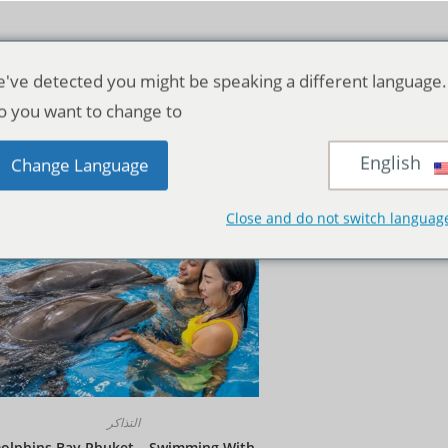
've detected you might be speaking a different language.
o you want to change to:
English
منظر:
12
24
الجمي
Change Language
Close and do not switch languag
التذاكر
olphins Bay Phuket – Swimming With