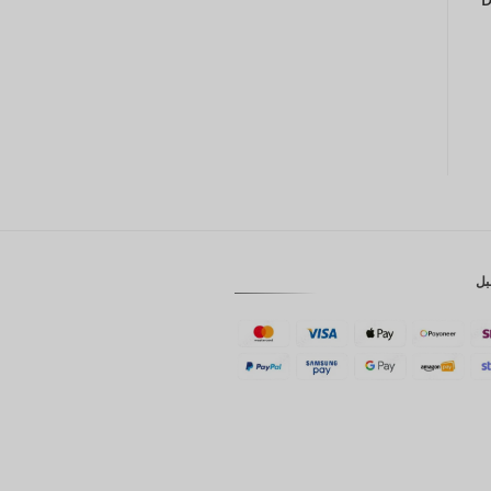
GBP
كرونة
دانمركية
فرنك
سويسري
كاد
الدولار
الاسترالي
بل
وون
كوري
جنوبي
يوان
صيني
تايوان
رينغيت
ماليزي