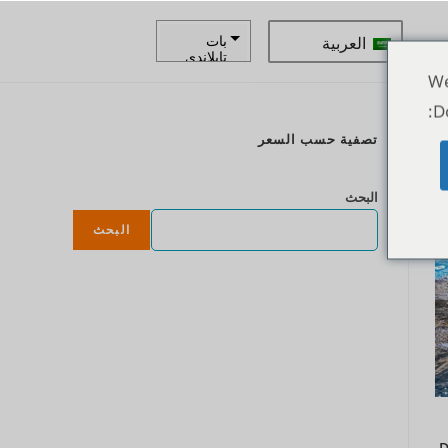
العربية
بات
تايلاندي
We
زار
D
كرونة
تصفية حسب السعر
سويدية
ع
الدولار
البحث
النيوزيلند
ي
البحث
كرونة
نرويجية
ين يابانى
يورو
روبية
هندية
روبية
إندونيسية
D