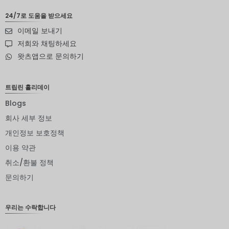
자르
24/7로 도움을 받으세요
이메일 보내기
스웨덴
크로나
저희와 채팅하세요
왓츠앱으로 문의하기
뉴질랜드
달러
노르웨이
트립린 홀리데이
크로네
Blogs
엔화
회사 세부 정보
유로
개인정보 보호정책
이용 약관
인도 루
피
취소/환불 정책
인도 루
문의하기
피
영국 파
우리는 수락합니다
운드
디나르