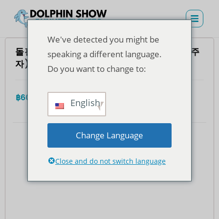
We've detected you might be
돌핀스 베이 푸켓 – VVIP 좌석 티켓(태국 거주
speaking a different language.
자)
Do you want to change to:
฿
600.00
4.7
(935)
총
English
Change Language
Close and do not switch language