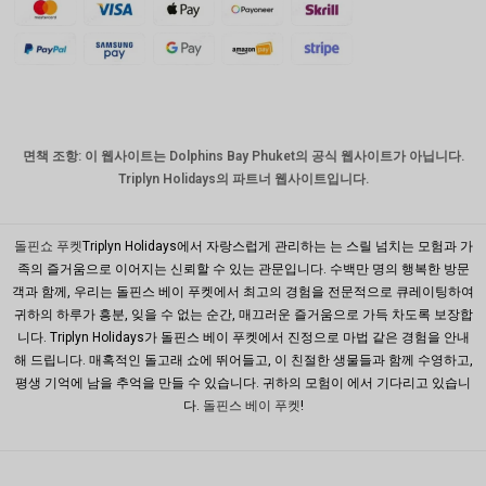
스위스
프랑
치사한
사람
호주 달
면책 조항: 이 웹사이트는 Dolphins Bay Phuket의 공식 웹사이트가 아닙니다.
러
Triplyn Holidays의 파트너 웹사이트입니다.
대한민국
원
돌핀쇼 푸켓
Triplyn Holidays에서 자랑스럽게 관리하는 는 스릴 넘치는 모험과 가
설날
족의 즐거움으로 이어지는 신뢰할 수 있는 관문입니다. 수백만 명의 행복한 방문
객과 함께, 우리는 돌핀스 베이 푸켓에서 최고의 경험을 전문적으로 큐레이팅하여
타이완
귀하의 하루가 흥분, 잊을 수 없는 순간, 매끄러운 즐거움으로 가득 차도록 보장합
니다. Triplyn Holidays가 돌핀스 베이 푸켓에서 진정으로 마법 같은 경험을 안내
말레이시
아 루피
해 드립니다. 매혹적인 돌고래 쇼에 뛰어들고, 이 친절한 생물들과 함께 수영하고,
평생 기억에 남을 추억을 만들 수 있습니다. 귀하의 모험이 에서 기다리고 있습니
페소
다.
돌핀스 베이 푸켓
!
(PHP)
홍콩 달
러