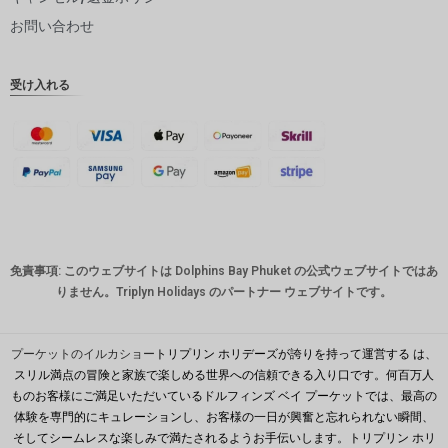
ピー
お問い合わせ
インドル
ピー
受け入れる
英ポンド
デンマー
ククロー
ネ
スイスフ
ラン
CAD
免責事項: このウェブサイトは Dolphins Bay Phuket の公式ウェブサイトではあ
オースト
りません。Triplyn Holidays のパートナー ウェブサイトです。
ラリアド
ル
韓国ウォ
プーケットのイルカショー
トリプリン ホリデーズが誇りを持って運営する は、
ン
スリル満点の冒険と家族で楽しめる世界への信頼できる入り口です。何百万人
ものお客様にご満足いただいているドルフィンズ ベイ プーケットでは、最高の
人民元
体験を専門的にキュレーションし、お客様の一日が興奮と忘れられない瞬間、
台湾
そしてシームレスな楽しみで満たされるようお手伝いします。トリプリン ホリ