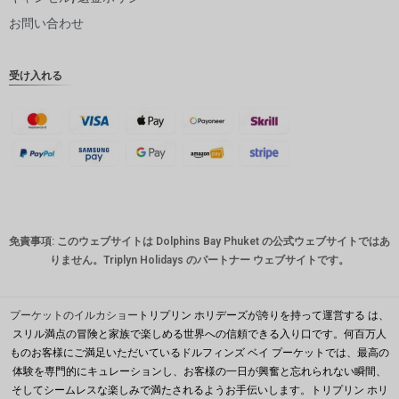
ピー
お問い合わせ
インドル
ピー
受け入れる
英ポンド
デンマー
ククロー
ネ
スイスフ
ラン
CAD
免責事項: このウェブサイトは Dolphins Bay Phuket の公式ウェブサイトではあ
オースト
りません。Triplyn Holidays のパートナー ウェブサイトです。
ラリアド
ル
韓国ウォ
プーケットのイルカショー
トリプリン ホリデーズが誇りを持って運営する は、
ン
スリル満点の冒険と家族で楽しめる世界への信頼できる入り口です。何百万人
ものお客様にご満足いただいているドルフィンズ ベイ プーケットでは、最高の
人民元
体験を専門的にキュレーションし、お客様の一日が興奮と忘れられない瞬間、
台湾
そしてシームレスな楽しみで満たされるようお手伝いします。トリプリン ホリ