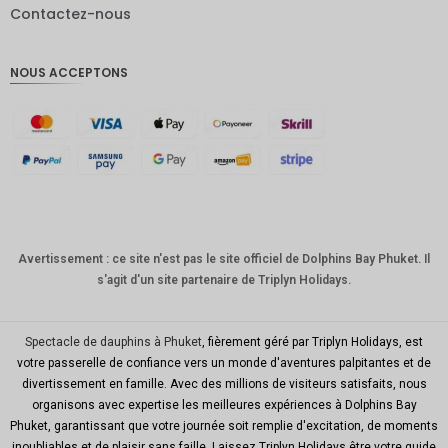
Contactez-nous
Livres
sterling
NOUS ACCEPTONS
Couronn
e
danoise
CHF
GOUJAT
AUD
KRW
Avertissement : ce site n'est pas le site officiel de Dolphins Bay Phuket. Il
s'agit d'un site partenaire de Triplyn Holidays.
Le
Nouvel
An
chinois
Spectacle de dauphins à Phuket
, fièrement géré par Triplyn Holidays, est
votre passerelle de confiance vers un monde d'aventures palpitantes et de
TWD
divertissement en famille. Avec des millions de visiteurs satisfaits, nous
organisons avec expertise les meilleures expériences à Dolphins Bay
MYR
Phuket, garantissant que votre journée soit remplie d'excitation, de moments
inoubliables et de plaisir sans faille. Laissez Triplyn Holidays être votre guide