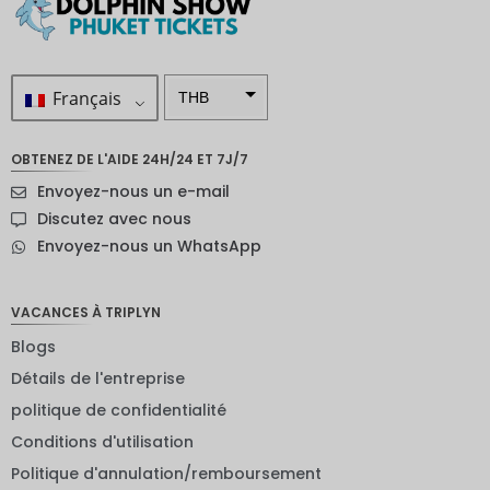
Français
THB
ZAR
OBTENEZ DE L'AIDE 24H/24 ET 7J/7
SEK
Envoyez-nous un e-mail
Dollar
Discutez avec nous
néo-
Envoyez-nous un WhatsApp
zélandai
s
NOK
VACANCES À TRIPLYN
Blogs
JPY
Détails de l'entreprise
EUR
politique de confidentialité
Roupie
Conditions d'utilisation
indienne
Politique d'annulation/remboursement
IDR