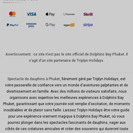
Couronn
e
danoise
CHF
GOUJAT
AUD
KRW
Avertissement : ce site n'est pas le site officiel de Dolphins Bay Phuket. Il
s'agit d'un site partenaire de Triplyn Holidays.
Le
Nouvel
An
chinois
Spectacle de dauphins à Phuket
, fièrement géré par Triplyn Holidays, est
votre passerelle de confiance vers un monde d'aventures palpitantes et de
TWD
divertissement en famille. Avec des millions de visiteurs satisfaits, nous
organisons avec expertise les meilleures expériences à Dolphins Bay
MYR
Phuket, garantissant que votre journée soit remplie d'excitation, de moments
inoubliables et de plaisir sans faille. Laissez Triplyn Holidays être votre guide
PHP
pour une expérience vraiment magique à Dolphins Bay Phuket, où vous
Dollar de
pourrez plonger dans les spectacles fascinants de dauphins, nager aux
Hong
côtés de ces créatures amicales et créer des souvenirs qui dureront toute
Kong