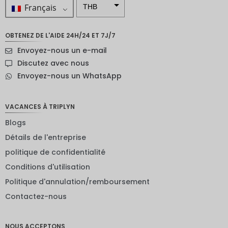
Français
THB
ZAR
OBTENEZ DE L'AIDE 24H/24 ET 7J/7
SEK
Envoyez-nous un e-mail
Dollar
Discutez avec nous
néo-
Envoyez-nous un WhatsApp
zélandai
s
NOK
VACANCES À TRIPLYN
Blogs
JPY
Détails de l'entreprise
EUR
politique de confidentialité
Roupie
Conditions d'utilisation
indienne
Politique d'annulation/remboursement
IDR
Contactez-nous
Livres
sterling
NOUS ACCEPTONS