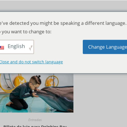
've detected you might be speaking a different language.
 you want to change to:
English
Orden predeterminado
Change Languag
Close and do not switch language
Entradas
Billete de lujo para Dolphins Bay