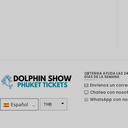
OBTENGA AYUDA LAS 24
DÍAS DE LA SEMANA
Envíenos un corre
Chatea con noso
WhatsApp con no
Español
THB
ZAR
Corona