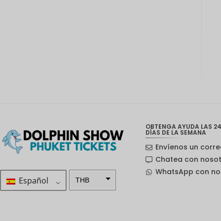
OBTENGA AYUDA LAS 24
DÍAS DE LA SEMANA
Envíenos un corre
Chatea con noso
WhatsApp con no
Español
THB
ZAR
Corona