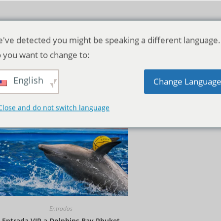
've detected you might be speaking a different language.
 you want to change to:
English
Orden predeterminado
Change Languag
Close and do not switch language
Entradas
Entrada VIP a Dolphins Bay Phuket