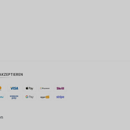
CAD
AUD
Südkore
anischer
Won
Chinesis
cher
Yuan
TWD
AKZEPTIEREN
MYR
PHP
HKD
SGD
en
USD