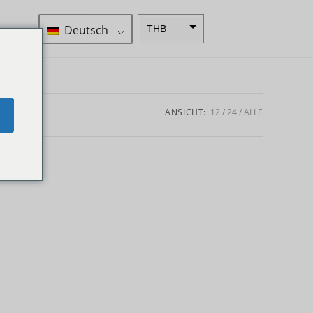
Deutsch
THB
ZAR
SEK
NZD
ANSICHT:
12
24
ALLE
e
NOK
JPY
EUR
INR
IDR
GBP
DKK
CHF