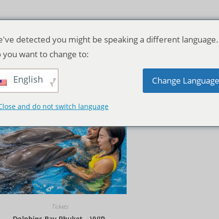
've detected you might be speaking a different language.
 you want to change to:
English
Standardsortierung
Change Languag
Close and do not switch language
Tickets
Dolphins Bay Phuket – VVIP-