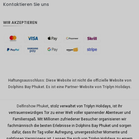
DKK
Kontaktieren Sie uns
CHF
WIR AKZEPTIEREN
CAD
AUD
Südkore
anischer
Won
Chinesis
cher
Yuan
Haftungsausschluss: Diese Website ist nicht die offizielle Website von
Dolphins Bay Phuket. Es ist eine Partner-Website von Triplyn Holidays.
TWD
MYR
Delfinshow Phuket
, stolz verwaltet von Triplyn Holidays, ist Ihr
PHP
vertrauenswürdiges Tor zu einer Welt voller spannender Abenteuer und
Familienspaß. Mit Millionen zufriedener Besucher organisieren wir
HKD
fachmännisch die besten Erlebnisse in Dolphins Bay Phuket und sorgen
SGD
dafür, dass Ihr Tag voller Aufregung, unvergesslicher Momente und
nahtlosen Vergnügens ist. Lassen Sie sich von Triplyn Holidays zu einem