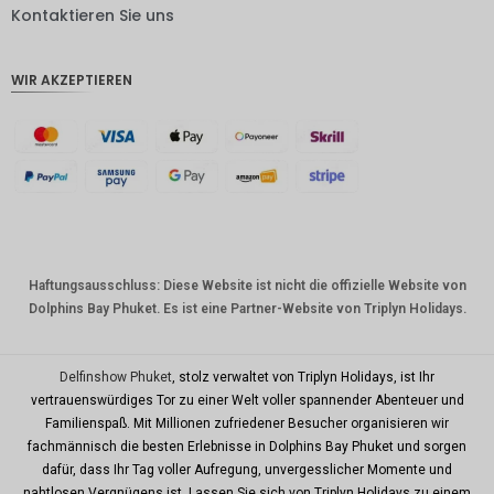
DKK
Kontaktieren Sie uns
CHF
WIR AKZEPTIEREN
CAD
AUD
Südkore
anischer
Won
Chinesis
cher
Yuan
Haftungsausschluss: Diese Website ist nicht die offizielle Website von
Dolphins Bay Phuket. Es ist eine Partner-Website von Triplyn Holidays.
TWD
MYR
Delfinshow Phuket
, stolz verwaltet von Triplyn Holidays, ist Ihr
PHP
vertrauenswürdiges Tor zu einer Welt voller spannender Abenteuer und
Familienspaß. Mit Millionen zufriedener Besucher organisieren wir
HKD
fachmännisch die besten Erlebnisse in Dolphins Bay Phuket und sorgen
SGD
dafür, dass Ihr Tag voller Aufregung, unvergesslicher Momente und
nahtlosen Vergnügens ist. Lassen Sie sich von Triplyn Holidays zu einem