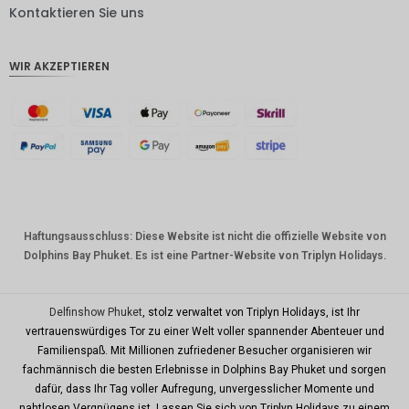
DKK
Kontaktieren Sie uns
CHF
WIR AKZEPTIEREN
CAD
AUD
Südkore
anischer
Won
Chinesis
cher
Yuan
Haftungsausschluss: Diese Website ist nicht die offizielle Website von
Dolphins Bay Phuket. Es ist eine Partner-Website von Triplyn Holidays.
TWD
MYR
Delfinshow Phuket
, stolz verwaltet von Triplyn Holidays, ist Ihr
PHP
vertrauenswürdiges Tor zu einer Welt voller spannender Abenteuer und
Familienspaß. Mit Millionen zufriedener Besucher organisieren wir
HKD
fachmännisch die besten Erlebnisse in Dolphins Bay Phuket und sorgen
SGD
dafür, dass Ihr Tag voller Aufregung, unvergesslicher Momente und
nahtlosen Vergnügens ist. Lassen Sie sich von Triplyn Holidays zu einem